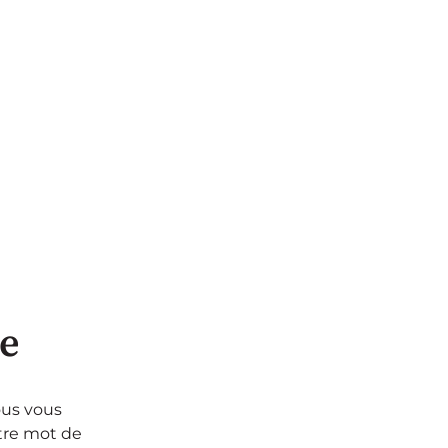
se
ous vous
otre mot de