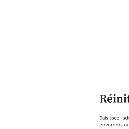
Réini
Saisissez l'a
enverrons un