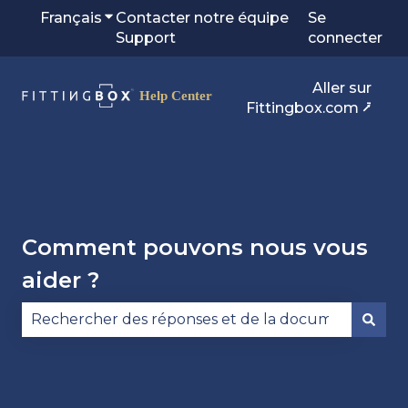
Français
Afficher le sous-menu pour les traduction
Contacter notre équipe
Se
Support
connecter
Aller sur
Fittingbox.com ⭷
Comment pouvons nous vous
aider ?
Il n'y a aucune suggestion car le champ de reche