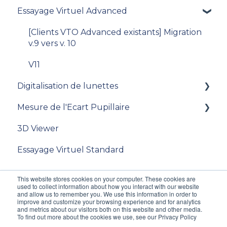
Essayage Virtuel Advanced
[Clients VTO Advanced existants] Migration
v.9 vers v. 10
V11
Digitalisation de lunettes
Mesure de l'Ecart Pupillaire
Documentation
3D Viewer
Passer une commande
Documentation
Essayage Virtuel Standard
Gestion des commandes
Livraison
This website stores cookies on your computer. These cookies are
used to collect information about how you interact with our website
Gestion des comptes
and allow us to remember you. We use this information in order to
improve and customize your browsing experience and for analytics
and metrics about our visitors both on this website and other media.
[Pour les clients Standard à partir d’une
To find out more about the cookies we use, see our Privacy Policy
photo] passer une commande