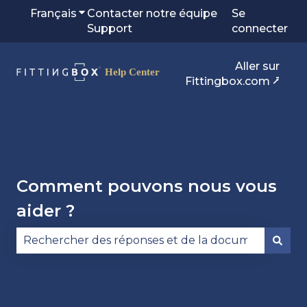
Français
Afficher le sous-menu pour les traduction
Contacter notre équipe
Se
Support
connecter
Aller sur
Fittingbox.com ⭷
Comment pouvons nous vous
aider ?
Il n'y a aucune suggestion car le champ de reche