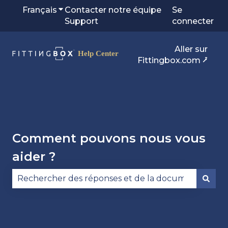
Français
Afficher le sous-menu pour les traduction
Contacter notre équipe
Se
Support
connecter
Aller sur
Fittingbox.com ⭷
Comment pouvons nous vous
aider ?
Il n'y a aucune suggestion car le champ de reche