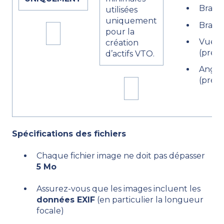
Branc
utilisées
uniquement
Branc
pour la
Vue d
création
(préfé
d’actifs VTO.
Angle
(préfé
Spécifications des fichiers
Chaque fichier image ne doit pas dépasser
5 Mo
Assurez-vous que les images incluent les
données EXIF
(en particulier la longueur
focale)