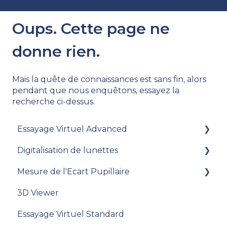
Oups. Cette page ne
donne rien.
Mais la quête de connaissances est sans fin, alors
pendant que nous enquêtons, essayez la
recherche ci-dessus.
Essayage Virtuel Advanced
Digitalisation de lunettes
[Clients VTO Advanced existants] Migration
v.9 vers v. 10
Mesure de l'Ecart Pupillaire
Documentation
V11
3D Viewer
Passer une commande
Documentation
Essayage Virtuel Standard
Gestion des commandes