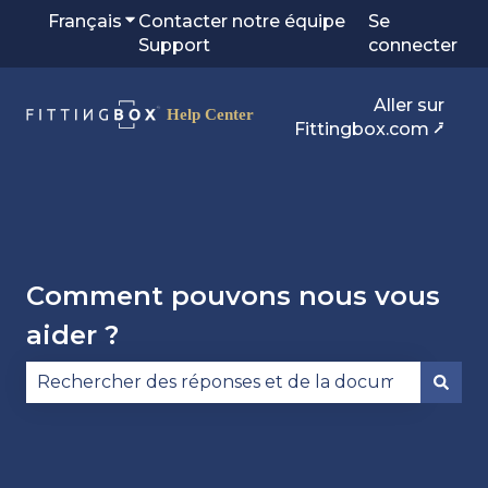
Français
Afficher le sous-menu pour les traduction
Contacter notre équipe
Se
Support
connecter
Aller sur
Fittingbox.com ⭷
Comment pouvons nous vous
aider ?
Il n'y a aucune suggestion car le champ de reche