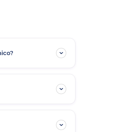
nico?
cio electrónico.
Es
ida e implementada
tingbox no puede
 a tu discreción y