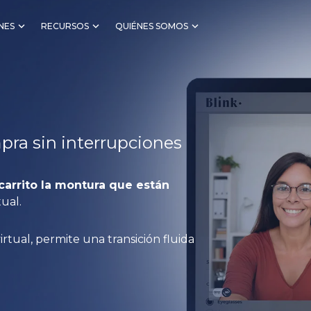
NES
RECURSOS
QUIÉNES SOMOS
mpra sin interrupciones
carrito la montura que están
tual.
rtual, permite una transición fluida