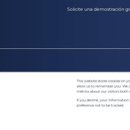
Solicite una demostración g
This website stores cookies on 
allow us to remember you. We us
metrics about our visitors both 
If you decline, your information
preference not to be tracked.