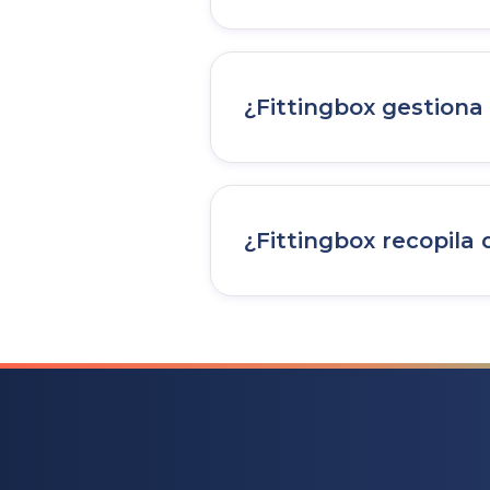
Todas las directrices están 
¿Fittingbox gestiona
No.
Fittingbox no accede, g
compra.
¿Fittingbox recopila
Todos los procesos relaciona
web.
Fittingbox no recopila n
ni aloja datos personales vi