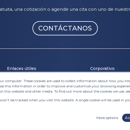
ratuita, una cotización o agende una cita con uno de nuestr
CONTÁCTANOS
Enlaces útiles
Corporativo
your computer. These cookies are used to collect information about how you in
Soporte al cliente
Sobre nosotros
e this information in order to improve and customize your browsing experien
FAQ
Nuestra tecnolog
on this website and other media. To find out more about the cookies we use, se
Mapa del sitio
Únete a nosotros
 won’t be tracked when you visit this website. A single cookie will be used in
Condiciones generales
More options
Ac
© FITTINGBOX 2026 •
Términos de uso
•
Privacidad y aspectos legales