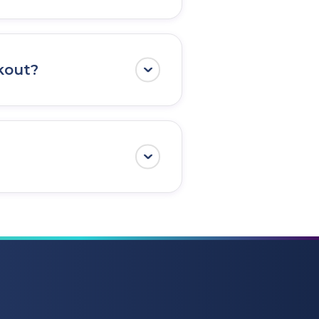
s).
kout?
con tu flujo de
mente por tu sitio
compra
y no procesa