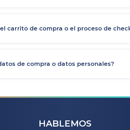
disponibles en nuestra
Base de conocimientos
(en inglé
 el carrito de compra o el proceso de chec
estiona ni interactúa con la lógica de tu carrito ni 
 datos de compra o datos personales?
dos con el carrito y el checkout son gestionados íntegra
inguna información relacionada con los pedidos de 
nculados a tu flujo de compra.
HABLEMOS