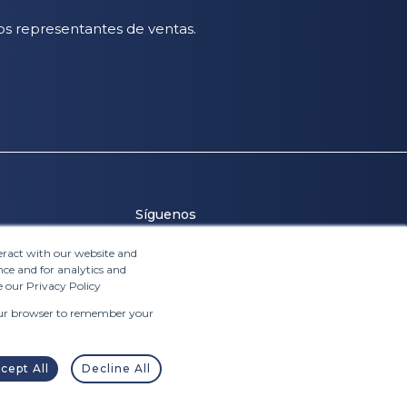
os representantes de ventas.
Síguenos
teract with our website and
ce and for analytics and
ía
e our Privacy Policy
 your browser to remember your
cept All
Decline All