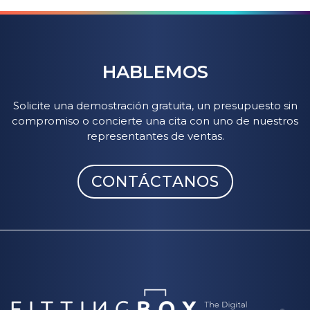
Realidad Disminuida elimina virtualmente
La Digitalización 3D de productos está
algunos elementos de un entorno real. El
disponible tanto para gafas como, desde
estreno mundial
Frame Removal
combina
la
2023, para zapatos.
Descubra 3D4 Fashion.
HABLEMOS
realidad reducida y la aumentada.
Solicite una demostración gratuita, un presupuesto sin
compromiso o concierte una cita con uno de nuestros
representantes de ventas.
CONTÁCTANOS