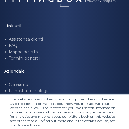
Link utili
Assistenza clienti
FAQ
Mappa del sito
Termini generali
Aziendale
Chi siamo
La nostra tecnologia
Unisciti a noi
This website stores cookies on your computer. These cookies are
used to collect information about how you interact with our
website and allow us to remember you. We use this information
Seguici
in order to improve and customize your browsing experience and
for analytics and metrics about our visitors both on this website
and other media. To find out more about the cookies we use, see
our Privacy Policy