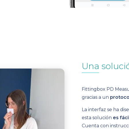
Una soluc
Fittingbox
PD Measu
gracias a un
protocol
La interfaz se ha di
esta solución
es fáci
Cuenta con
instrucci