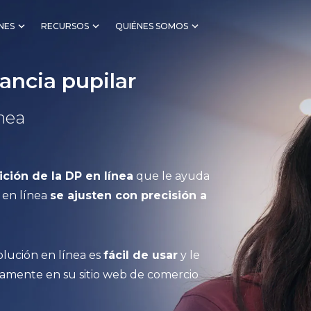
NES
RECURSOS
QUIÉNES SOMOS
tancia pupilar
ínea
ción de la DP en línea
que le ayuda
 en línea
se ajusten con precisión a
solución en línea es
fácil de usar
y le
tamente en su sitio web de comercio