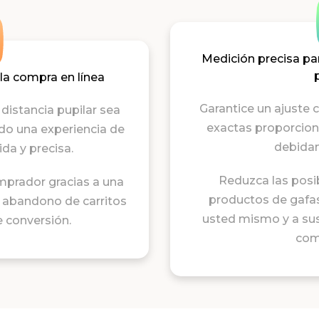
Medición precisa par
 la compra en línea
Garantice un ajuste 
 distancia pupilar sea
exactas proporciona
ndo una experiencia de
debidam
da y precisa.
Reduzca las posi
mprador gracias a una
productos de gafas
el abandono de carritos
usted mismo y a sus 
 conversión.
comp