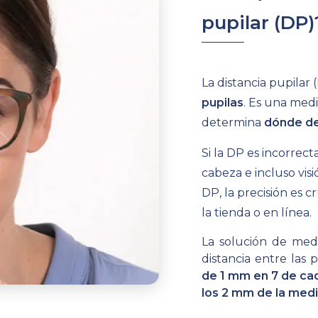
pupilar (DP)
La distancia pupilar 
pupilas
. Es una medi
determina
dónde de
Si la DP es incorrect
cabeza e incluso vis
DP, la precisión es c
la tienda o en línea.
La solución de medi
distancia entre las 
de 1 mm en 7 de cad
los 2 mm de la medi