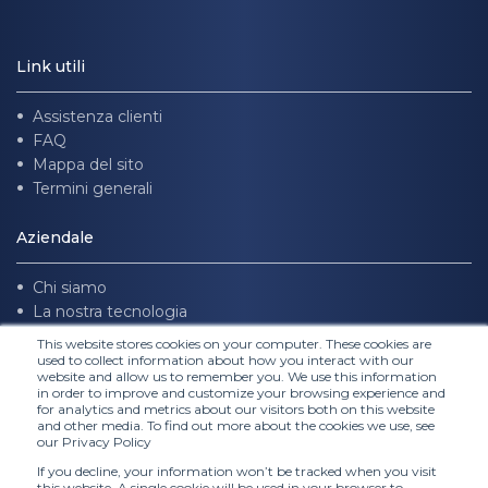
Link utili
Assistenza clienti
FAQ
Mappa del sito
Termini generali
Aziendale
Chi siamo
La nostra tecnologia
Unisciti a noi
This website stores cookies on your computer. These cookies are
used to collect information about how you interact with our
website and allow us to remember you. We use this information
Seguici
in order to improve and customize your browsing experience and
for analytics and metrics about our visitors both on this website
and other media. To find out more about the cookies we use, see
our Privacy Policy
If you decline, your information won’t be tracked when you visit
this website. A single cookie will be used in your browser to