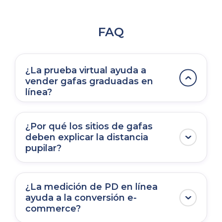
FAQ
¿La prueba virtual ayuda a
vender gafas graduadas en
línea?
Sí. Ayuda a los clientes a evaluar estilo,
color y proporción antes del pago. Para
¿Por qué los sitios de gafas
los retailers, puede reducir la
deben explicar la distancia
pupilar?
incertidumbre en una categoría donde
ajuste y apariencia influyen mucho en la
La PD es necesaria para alinear
decisión de compra.
correctamente las lentes con los ojos del
¿La medición de PD en línea
usuario. Explicarla en términos sencillos
ayuda a la conversión e-
commerce?
reduce la indecisión en los formularios y