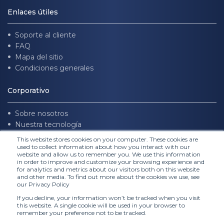
Enlaces útiles
Soporte al cliente
FAQ
Mapa del sitio
Condiciones generales
Corporativo
Sobre nosotros
Nuestra tecnología
Únete a nosotros
This website stores cookies on your computer. These cookies are
used to collect information about how you interact with our
website and allow us to remember you. We use this information
Síguenos
in order to improve and customize your browsing experience and
for analytics and metrics about our visitors both on this website
and other media. To find out more about the cookies we use, see
our Privacy Policy
If you decline, your information won’t be tracked when you visit
this website. A single cookie will be used in your browser to
remember your preference not to be tracked.