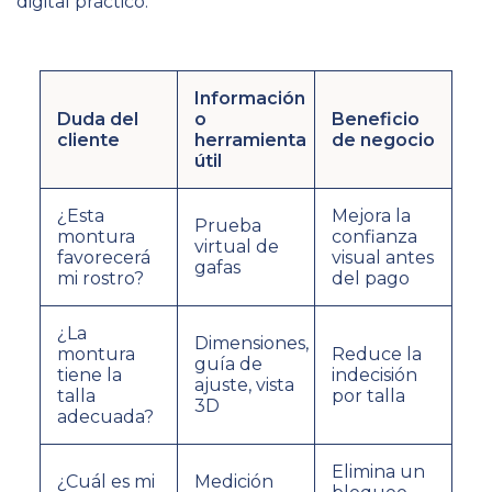
digital práctico.
Información
Duda del
o
Beneficio
cliente
herramienta
de negocio
útil
¿Esta
Mejora la
Prueba
montura
confianza
virtual de
favorecerá
visual antes
gafas
mi rostro?
del pago
¿La
Dimensiones,
montura
Reduce la
guía de
tiene la
indecisión
ajuste, vista
talla
por talla
3D
adecuada?
Elimina un
¿Cuál es mi
Medición