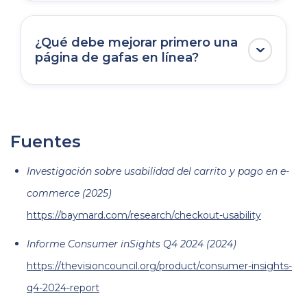
ayuda a entender por qué la medición
Puede ser útil cuando la PD bloquea el
importa.
pago. Al permitir medir la PD en línea, los
¿Qué debe mejorar primero una
retailers reducen fricción y mantienen el
página de gafas en línea?
recorrido de compra dentro del sitio web.
Empieza por las dudas principales: ajuste
de montura, apariencia visual, campos de
graduación, PD y opciones de lentes. Las
Fuentes
mejores mejoras hacen que cada paso sea
más fácil de entender antes del pago.
Investigación sobre usabilidad del carrito y pago en e-
commerce (2025)
https://baymard.com/research/checkout-usability
Informe Consumer inSights Q4 2024 (2024)
https://thevisioncouncil.org/product/consumer-insights-
q4-2024-report