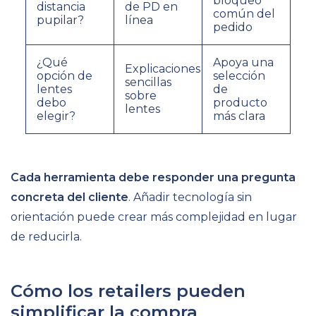
bloqueo
distancia
de PD en
común del
pupilar?
línea
pedido
¿Qué
Apoya una
Explicaciones
opción de
selección
sencillas
lentes
de
sobre
debo
producto
lentes
elegir?
más clara
Cada herramienta debe responder una pregunta
concreta del cliente
. Añadir tecnología sin
orientación puede crear más complejidad en lugar
de reducirla.
Cómo los retailers pueden
simplificar la compra