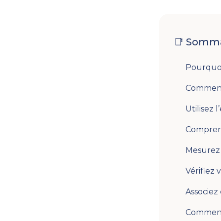
📑 Somma
Pourquoi
Commence
Utilisez 
Comprene
Mesurez
Vérifiez 
Associez
Comment l