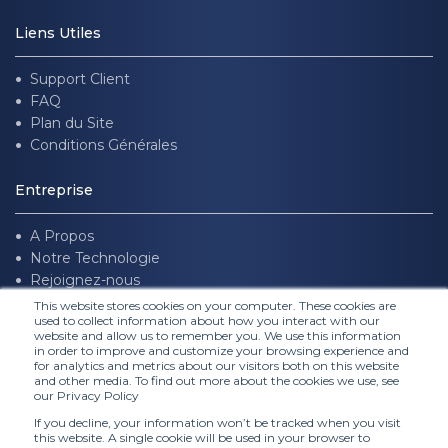
Liens Utiles
Support Client
FAQ
Plan du Site
Conditions Générales
Entreprise
A Propos
Notre Technologie
Rejoignez-nous
This website stores cookies on your computer. These cookies are
used to collect information about how you interact with our
Suivez nous
website and allow us to remember you. We use this information
in order to improve and customize your browsing experience and
for analytics and metrics about our visitors both on this website
and other media. To find out more about the cookies we use, see
our Privacy Policy
If you decline, your information won’t be tracked when you visit
this website. A single cookie will be used in your browser to