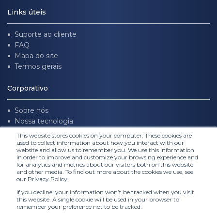
Links úteis
Suporte ao cliente
FAQ
Mapa do site
Termos gerais
Corporativo
Sobre nós
Nossa tecnologia
Trabalhe conosco
This website stores cookies on your computer. These cookies are
used to collect information about how you interact with our
website and allow us to remember you. We use this information
Siga-nos
in order to improve and customize your browsing experience and
for analytics and metrics about our visitors both on this website
and other media. To find out more about the cookies we use, see
our Privacy Policy
If you decline, your information won’t be tracked when you visit
this website. A single cookie will be used in your browser to
remember your preference not to be tracked.