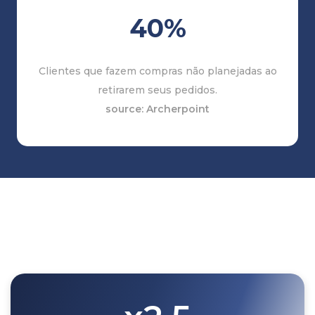
40%
Clientes que fazem
compras não planejadas
ao
retirarem seus pedidos.
source: Archerpoint