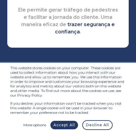
Ele permite gerar tráfego de pedestres
e facilitar a jornada do cliente. Uma
maneira eficaz de
trazer segurança e
confiança
.
This website stores cookies on your computer. These cookies are
used to collect information about how you interact with our
website and allow us to remember you. We use this information
Filtros de mídia social
in order to improve and customize your browsing experience and
for analytics and metrics about our visitors both on this website
and other media. To find out more about the cookies we use, see
our Privacy Policy
Para cativar seu público nas mídias
If you decline, your information won’t be tracked when you visit
sociais, você pode usar
conteúdos
this website. A single cookie will be used in your browser to
interativos
, como os
remember your preference not to be tracked.
filtros de RA para óculos.
More options
Accept All
Decline All
Se estiverem engajados em sua marca,