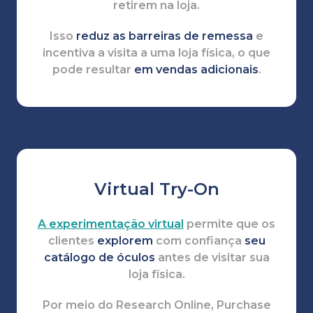
retirem na loja.
Isso
reduz as barreiras de remessa
e
incentiva a visita a uma loja física, o que
pode resultar
em vendas adicionais
.
Virtual Try-On
A experimentação virtual
permite que os
clientes
explorem
com confiança
seu
catálogo de óculos
antes de visitar sua
loja física.
Por meio do Research Online, Purchase