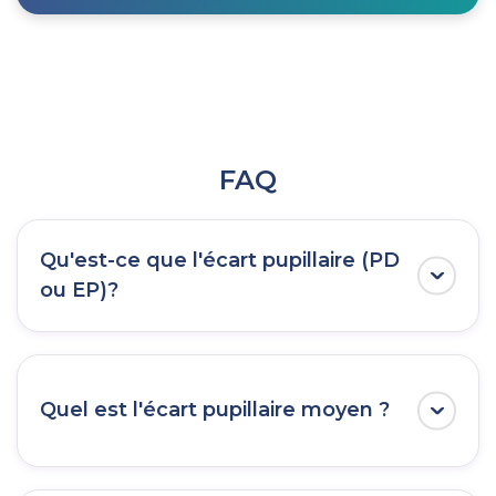
FAQ
Qu'est-ce que l'écart pupillaire (PD
ou EP)?
L'écart pupillaire (EP ou PD) est la distance
entre les deux pupilles en millimètres et est
utilisée pour positionner correctement les
Quel est l'écart pupillaire moyen ?
verres des lunettes de prescription.
L'écart pupillaire moyen est de 64 mm pour