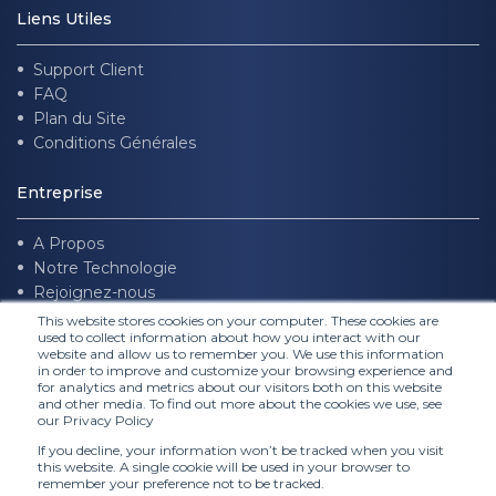
Liens Utiles
Support Client
FAQ
Plan du Site
Conditions Générales
Entreprise
A Propos
Notre Technologie
Rejoignez-nous
This website stores cookies on your computer. These cookies are
used to collect information about how you interact with our
Suivez nous
website and allow us to remember you. We use this information
in order to improve and customize your browsing experience and
for analytics and metrics about our visitors both on this website
and other media. To find out more about the cookies we use, see
our Privacy Policy
If you decline, your information won’t be tracked when you visit
this website. A single cookie will be used in your browser to
remember your preference not to be tracked.