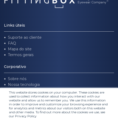
Links úteis
Suporte ao cliente
FAQ
Mapa do site
Termos gerais
Corporativo
Sobre nós
Nossa tecnologia
Trabalhe conosco
This website stores cookies on your computer. These cookies are
used to collect information about how you interact with our
website and allow us to remember you. We use this information
Siga-nos
in order to improve and customize your browsing experience and
for analytics and metrics about our visitors both on this website
and other media. To find out more about the cookies we use, see
our Privacy Policy