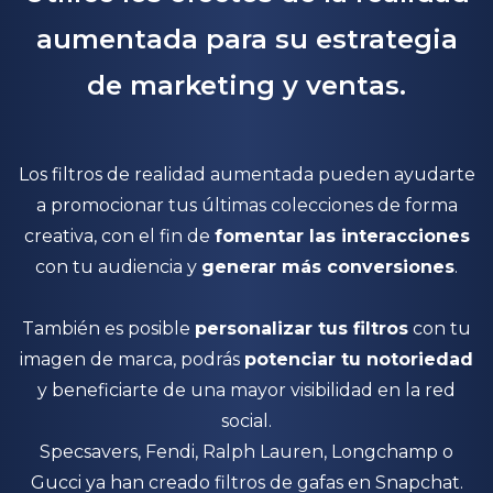
filtro. Sin embargo, la creación de un
aumentada para su estrategia
filtro requiere experiencia en el diseño
de objetos 2D y 3D.
de marketing y ventas.
Utiliza soluciones llave en mano para
publicar fácilmente un filtro para tu
Los filtros de realidad aumentada pueden ayudarte
marca y producto.
a promocionar tus últimas colecciones de forma
creativa, con el fin de
fomentar las interacciones
Nuestro equipo de expertos en digitalización
con tu audiencia y
generar más conversiones
.
3D está a su disposición para ofrecerle un
apoyo completo en la creación de su filtro.
También es posible
personalizar tus filtros
con tu
imagen de marca, podrás
potenciar tu notoriedad
y beneficiarte de una mayor visibilidad en la red
social.
Specsavers, Fendi, Ralph Lauren, Longchamp o
Gucci ya han creado filtros de gafas en Snapchat.