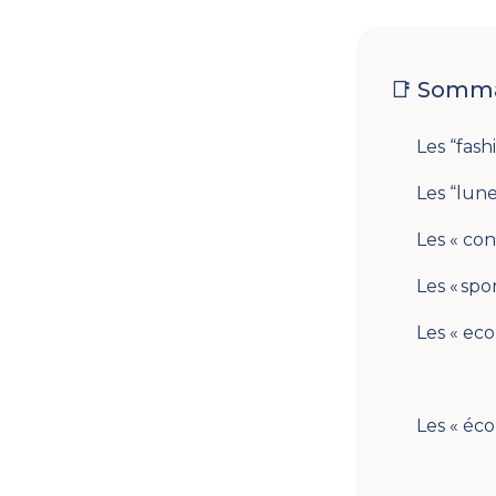
📑 Somma
Les “fas
Les “lun
Les « co
Les « spor
Les « eco
Les « éc