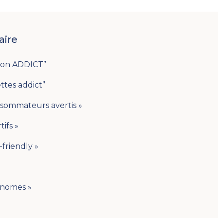
ire
hion ADDICT”
ettes addict”
nsommateurs avertis »
tifs »
-friendly »
onomes »