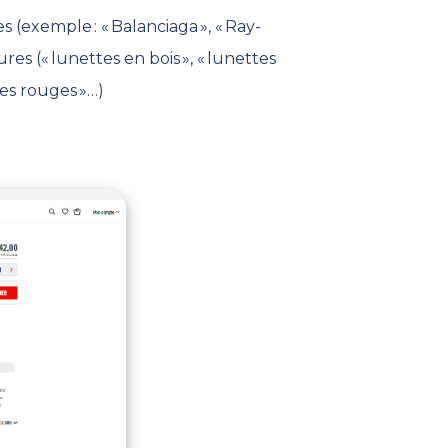
es
(exemple : «
Balanciaga
»,
« Ray-
ures
(
«
lunettes en bois
»
,
«
lunettes
ttes rouges »…)