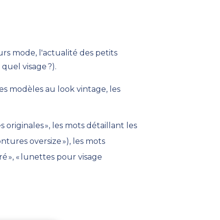
eurs mode
, l'actualité des petits
uel visage ?).
 les modèles
au look vintage
, les
s originales
»
, les mots
détaillant
les
ontures
oversize
»), les mots
é », « lunettes pour visage