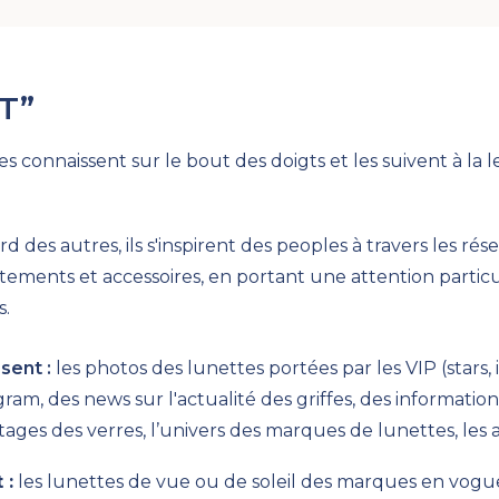
T
”
es connaissent sur le bout des doigts et les suivent à la 
d des autres, ils s'inspirent
des peoples
à travers les rés
tements et accessoires, en portant une attention partic
s.
ssent
:
les photos des lunettes portées par les VIP (stars,
m, des news sur l'actualité des griffes, des informations
ntages des verres, l’univers des marques de lunettes, les
t
:
les lunettes
de vue ou de soleil
des marques en vogu