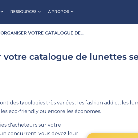
RESSOURCES
A PROPOS
ORGANISER VOTRE CATALOGUE DE...
otre catalogue de lunettes sel
ont des
typologies
très varié
e
s :
l
es
fashion
addict
, l
es lun
 l
es eco-friendly ou encore l
es économes.
ries d'acheteurs sur votre
'un
concurrent
, vous devez leur