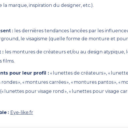
de la marque, inspiration du designer, etc.).
ssent
:
les dernières tendances
lancées par les influenc
rground,
le
visagisme (quelle forme de monture et pour q
t
:
les montures de créateurs
et/ou
au design atypique
,
s films
.
nts pour leur profil
:
«
lunettes de créateurs
»
,
«
lunette
s
rond
es »
,
« montures carrées », « montures
pantos
», « m
 lunettes pour visage rond », « lunettes pour visage carr
ble
:
Eye-like.fr