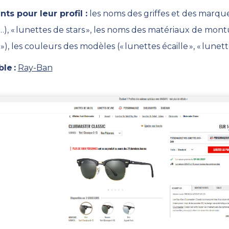
nts pour leur profil
:
les noms des griffes et des marqu
…
)
,
«
lunettes de stars
»
, les noms des matériaux
de mont
»)
, les couleurs des modèles
(« lunettes écaille », « lune
ble
:
Ray-Ban