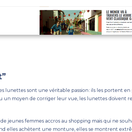
t
”
les lunettes sont une véritable passion
: ils les portent 
u
un moyen de corriger leur vue,
les lunettes
doi
vent
re
é de
jeunes femmes accros au shopping
mais qui
ne souha
 elles achètent une monture, elles se montrent extrêm