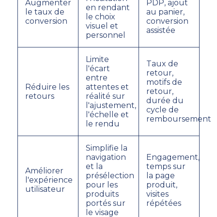
Augmenter
PDP, ajout
en rendant
le taux de
au panier,
le choix
conversion
conversion
visuel et
assistée
personnel
Limite
Taux de
l'écart
retour,
entre
motifs de
Réduire les
attentes et
retour,
retours
réalité sur
durée du
l'ajustement,
cycle de
l'échelle et
remboursement
le rendu
Simplifie la
navigation
Engagement,
et la
temps sur
Améliorer
présélection
la page
l'expérience
pour les
produit,
utilisateur
produits
visites
portés sur
répétées
le visage