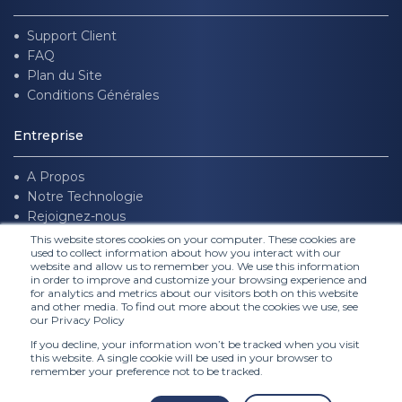
Support Client
FAQ
Plan du Site
Conditions Générales
Entreprise
A Propos
Notre Technologie
Rejoignez-nous
This website stores cookies on your computer. These cookies are
used to collect information about how you interact with our
Suivez nous
website and allow us to remember you. We use this information
in order to improve and customize your browsing experience and
for analytics and metrics about our visitors both on this website
and other media. To find out more about the cookies we use, see
our Privacy Policy
If you decline, your information won’t be tracked when you visit
this website. A single cookie will be used in your browser to
remember your preference not to be tracked.