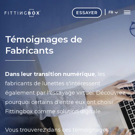
ESSAYER
FR
Témoignages de
Fabricants
Dans leur transition numérique
, les
fabricants de lunettes s'intéressent
également par l'essayage virtuel. Découvrez
pourquoi certains d'entre eux ont choisi
Fittingbox comme solution digitale.
Vous trouverez dans ces témoignages :