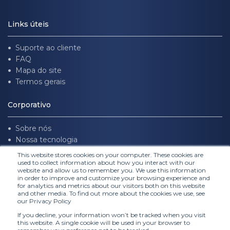
Links úteis
Suporte ao cliente
FAQ
Mapa do site
Termos gerais
Corporativo
Sobre nós
Nossa tecnologia
Trabalhe conosco
This website stores cookies on your computer. These cookies are
used to collect information about how you interact with our
website and allow us to remember you. We use this information
Siga-nos
in order to improve and customize your browsing experience and
for analytics and metrics about our visitors both on this website
and other media. To find out more about the cookies we use, see
our Privacy Policy
If you decline, your information won’t be tracked when you visit
this website. A single cookie will be used in your browser to