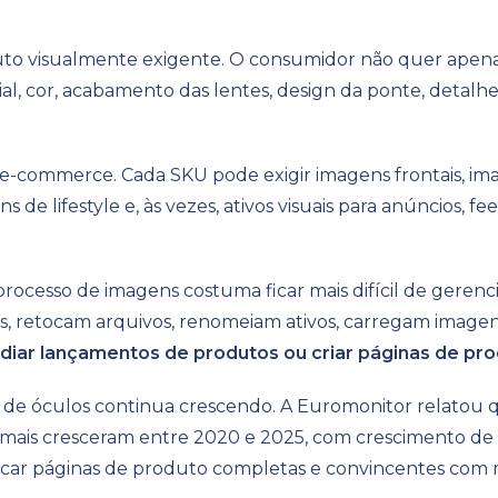
to visualmente exigente. O consumidor não quer apena
l, cor, acabamento das lentes, design da ponte, detalh
e e-commerce. Cada SKU pode exigir imagens frontais, imag
 de lifestyle e, às vezes, ativos visuais para anúncios, f
processo de imagens costuma ficar mais difícil de gerenc
as, retocam arquivos, renomeiam ativos, carregam imagens,
diar lançamentos de produtos ou criar páginas de pro
de óculos continua crescendo. A Euromonitor relatou 
 mais cresceram entre 2020 e 2025, com crescimento de 
blicar páginas de produto completas e convincentes com m