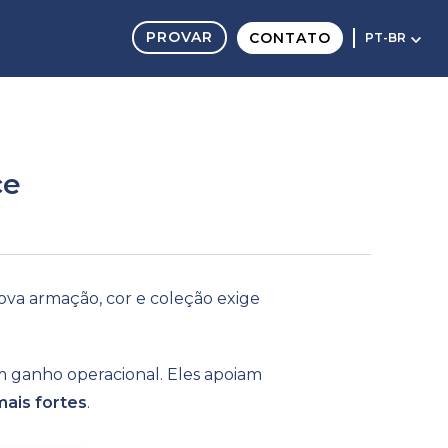
PROVAR
CONTATO
PT-BR
ce
a armação, cor e coleção exige
um ganho operacional. Eles apoiam
ais fortes
.