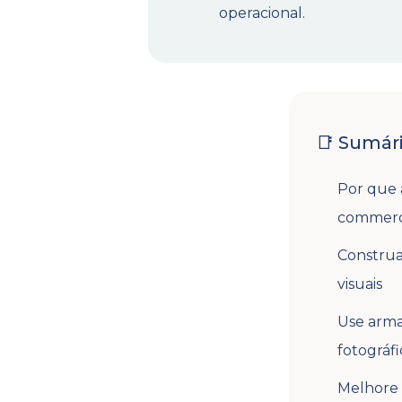
operacional.
📑 Sumár
Por que 
commer
Construa
visuais
Use arma
fotográfi
Melhore 