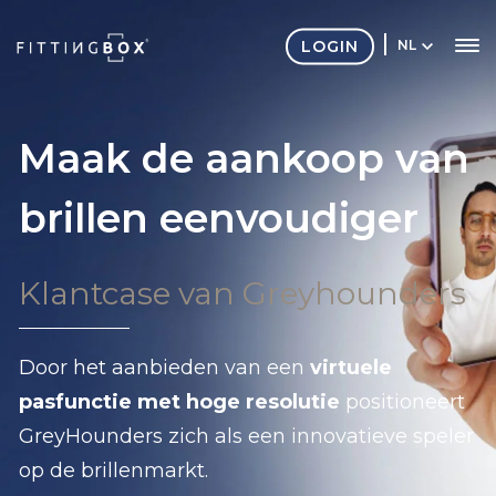
LOGIN
NL
Maak de aankoop van
brillen eenvoudiger
Klantcase van Greyhounders
Door het aanbieden van een
virtuele
pasfunctie met hoge resolutie
positioneert
GreyHounders zich als een innovatieve speler
op de brillenmarkt.