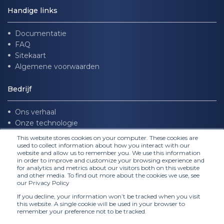
Handige links
Documentatie
FAQ
Sitekaart
Algemene voorwaarden
Bedrijf
Ons verhaal
Onze technologie
Werken bij ons
This website stores cookies on your computer. These cookies are
used to collect information about how you interact with our
website and allow us to remember you. We use this information
Volg ons
in order to improve and customize your browsing experience and
for analytics and metrics about our visitors both on this website
and other media. To find out more about the cookies we use, see
our Privacy Policy
If you decline, your information won’t be tracked when you visit
this website. A single cookie will be used in your browser to
remember your preference not to be tracked.