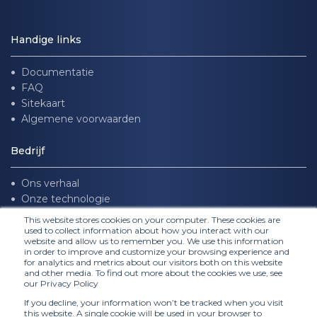
Handige links
Documentatie
FAQ
Sitekaart
Algemene voorwaarden
Bedrijf
Ons verhaal
Onze technologie
Werken bij ons
This website stores cookies on your computer. These cookies are
used to collect information about how you interact with our
website and allow us to remember you. We use this information
Volg ons
in order to improve and customize your browsing experience and
for analytics and metrics about our visitors both on this website
and other media. To find out more about the cookies we use, see
our Privacy Policy
If you decline, your information won’t be tracked when you visit
this website. A single cookie will be used in your browser to