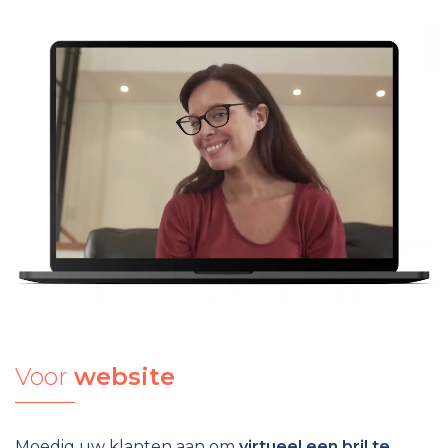
Voor
website
Moedig uw klanten aan om
virtueel een bril te