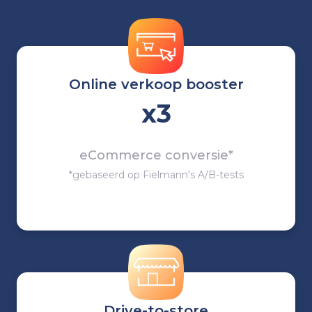
Online verkoop booster
x3
eCommerce conversie*
*gebaseerd op Fielmann's A/B-tests
Drive-to-store