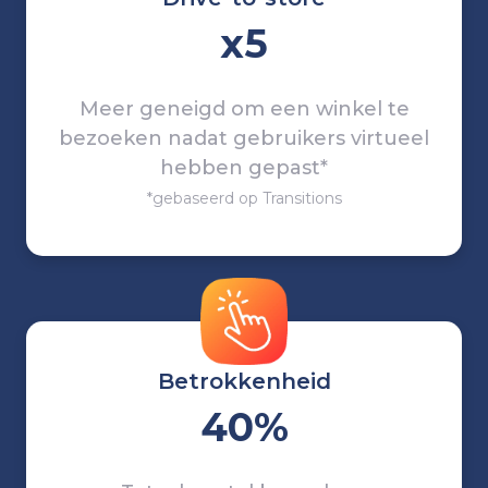
x5
Meer geneigd om een winkel te
bezoeken nadat gebruikers virtueel
hebben gepast*
*gebaseerd op Transitions
Betrokkenheid
40%