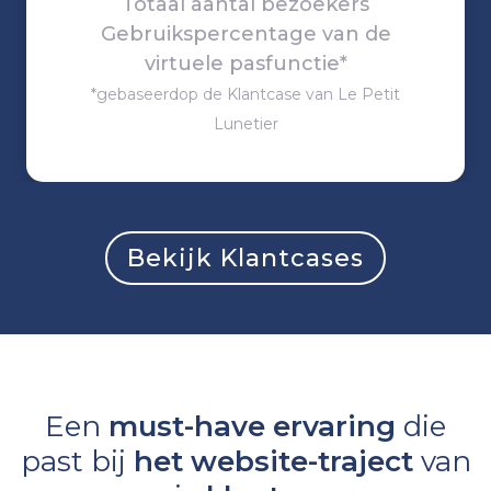
Totaal aantal bezoekers
Gebruikspercentage van de
virtuele pasfunctie*
*gebaseerdop de Klantcase van Le Petit
Lunetier
Bekijk Klantcases
Een
must-have ervaring
die
past bij
het website-traject
van