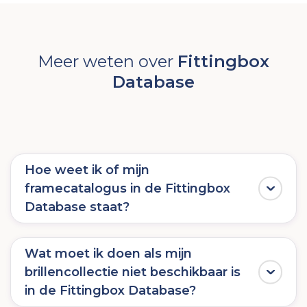
Meer weten over
Fittingbox
Database
Hoe weet ik of mijn
framecatalogus in de Fittingbox
Database staat?
Op verzoek vergelijkt ons team uw brillencatalogus
met de Fittingbox Database om te bepalen welke
Wat moet ik doen als mijn
brillencollectie niet beschikbaar is
monturen al beschikbaar zijn als 3D-activa voor
in de Fittingbox Database?
virtueel passen
of andere digitale toepassingen.