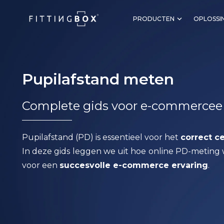
PRODUCTEN
OPLOSSI
Pupilafstand meten
Complete gids voor e-commercee
Pupilafstand (
PD)
is
essentieel
voor
het
correct c
In
deze
gids
leggen
we
uit
hoe
online
PD-
meting
voor
een
succesvolle e-commerce
ervaring
.