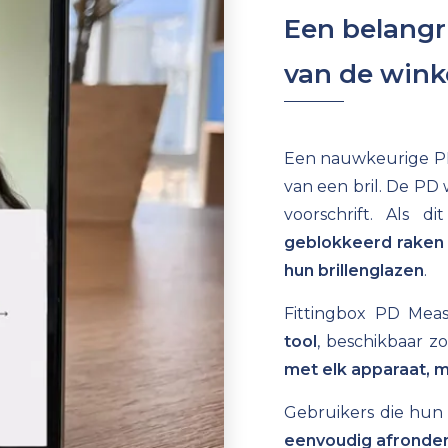
Een belangri
van de wink
Een nauwkeurige PD-
van een bril.
De PD w
voorschrift. Als d
geblokkeerd raken b
hun brillenglazen
.
Fittingbox PD Mea
tool
, beschikbaar 
met elk apparaat, m
Gebruikers die hun
eenvoudig afronde