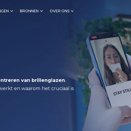
NGEN
BRONNEN
OVER ONS
entreren van
brillenglazen
.
werkt
en
waarom
het
cruciaal
is