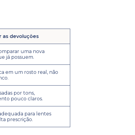
r as devoluções
comparar uma nova
e já possuem.
ca em um rosto real, não
nco.
adas por tons,
nto pouco claros.
 adequada para lentes
lta prescrição.