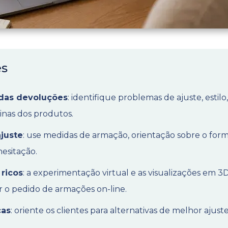
es
das devoluções
: identifique problemas de ajuste, estil
ginas dos produtos.
juste
: use medidas de armação, orientação sobre o form
esitação.
 ricos
: a experimentação virtual e as visualizações em 
zer o pedido de armações on-line.
cas
: oriente os clientes para alternativas de melhor aju