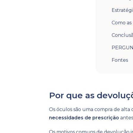
Estratégia
Como as 
Conclus
PERGUN
Fontes
Por que as devoluç
Os óculos são uma compra de alta c
necessidades de prescrição
antes
Os motivos comuns de devolução i