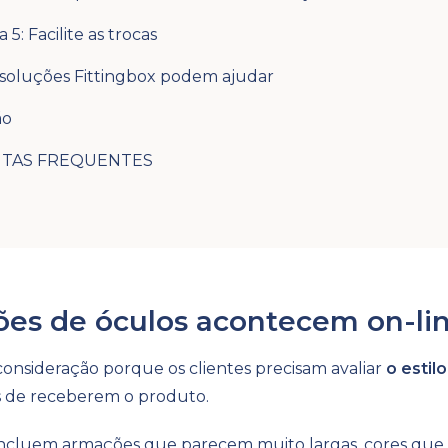
 5: Facilite as trocas
soluções Fittingbox podem ajudar
ão
TAS FREQUENTES
ões de óculos acontecem on-li
onsideração porque os clientes precisam avaliar
o estil
 de receberem o produto.
ncluem armações que parecem muito largas, cores que 