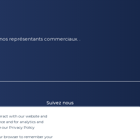
 nos représentants commerciaux. .
Suivez nous
teract with our website and
ce and for analytics and
ie
e our Privacy Policy
 your browser to remember your