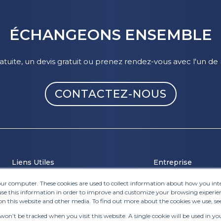
ÉCHANGEONS ENSEMBLE
ite, un devis gratuit ou prenez rendez-vous avec l'un de
CONTACTEZ-NOUS
Liens Utiles
Entreprise
your computer. These cookies are used to collect information about how you in
Support Client
A Propos
e this information in order to improve and customize your browsing experien
FAQ
Notre Technolog
on this website and other media. To find out more about the cookies we use, se
Plan du Site
Rejoignez-nous
 won’t be tracked when you visit this website. A single cookie will be used in
Conditions Générales