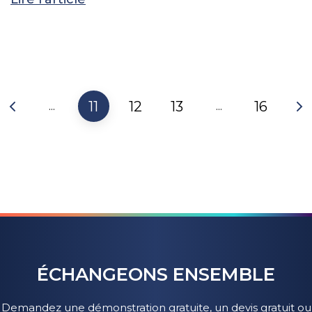
11
12
13
16
...
...
ÉCHANGEONS ENSEMBLE
Demandez une démonstration gratuite, un devis gratuit ou