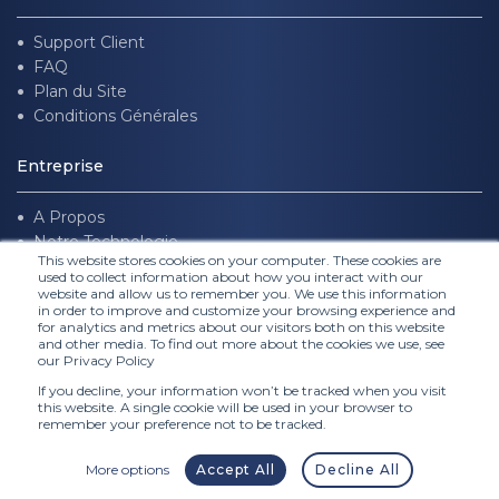
Support Client
FAQ
Plan du Site
Conditions Générales
Entreprise
A Propos
Notre Technologie
This website stores cookies on your computer. These cookies are
Rejoignez-nous
used to collect information about how you interact with our
website and allow us to remember you. We use this information
in order to improve and customize your browsing experience and
Suivez nous
for analytics and metrics about our visitors both on this website
and other media. To find out more about the cookies we use, see
our Privacy Policy
If you decline, your information won’t be tracked when you visit
this website. A single cookie will be used in your browser to
remember your preference not to be tracked.
More options
Accept All
Decline All
© FITTINGBOX 2026 •
Données Personnelles
•
Conditions d'utilisation
•