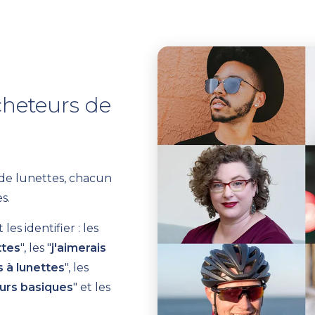
cheteurs de
 de lunettes, chacun
s.
s identifier : les
ttes
", les "
j'aimerais
s à lunettes
", les
urs basiques
" et les