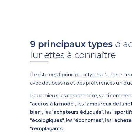
9 principaux types
d'a
lunettes à connaître
Il existe neuf principaux types d'acheteurs
avec des besoins et des préférences unique
Pour mieux les comprendre, voici comment le
"
accros à la mode
", les "
amoureux de lune
bien
", les "
acheteurs éduqués
", les "
sportif
"
écologiques
", les "
économes
", les "
achete
"
remplaçants
".