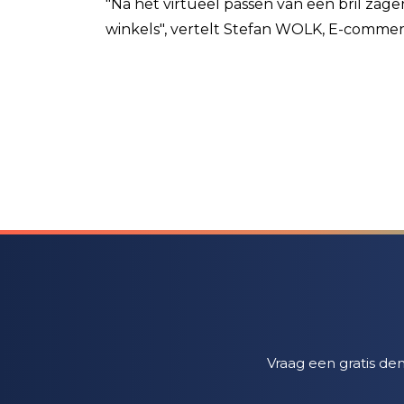
"Na het virtueel passen van een bril za
winkels", vertelt Stefan WOLK, E-commer
Vraag een gratis de