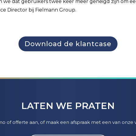
gen we dat gebruikers twee keer meer geneigd zijn om ee
ce Director bij Fielmann Group.
Download de klantcase
LATEN WE PRATEN
mo of offerte aan, of maak een afspraak met een van onze