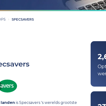
OPS
SPECSAVERS
2,
ecsavers
Opt
wer
1 landen
is
Specsavers 's werelds grootste