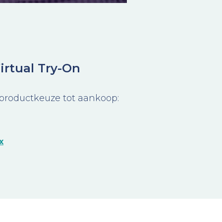
irtual Try-On
n productkeuze tot aankoop
:
x