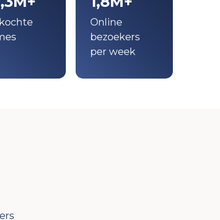
3,3M+
1,8M+
kochte
Online
mes
bezoekers
per week
ers