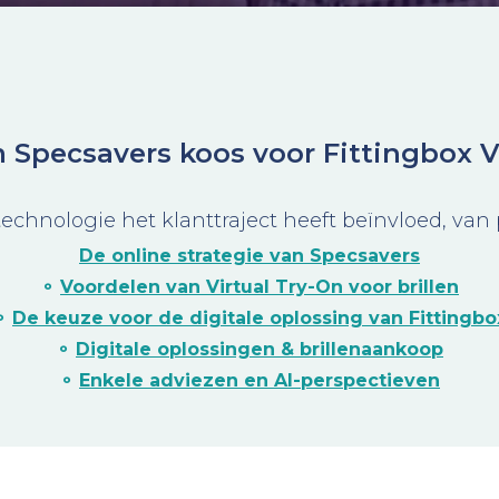
Specsavers koos voor Fittingbox V
technologie het klanttraject heeft beïnvloed, va
De online strategie van Specsavers
⚬
Voordelen van Virtual Try-On voor brillen
⚬
De keuze voor de digitale oplossing van Fittingbo
⚬
Digitale oplossingen & brillenaankoop
⚬
Enkele adviezen en AI-perspectieven